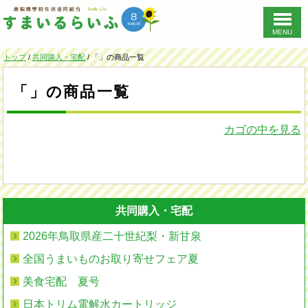
MENU
このページの本文へ
現
トップ
/
共同購入・宅配
/
「」の商品一覧
在
の
「」の商品一覧
位
置：
カゴの中を見る
共同購入・宅配
2026年鳥取県産二十世紀梨・新甘泉
全国うまいものお取り寄せフェア夏
美食宅配 夏号
日本トリム電解水カートリッジ